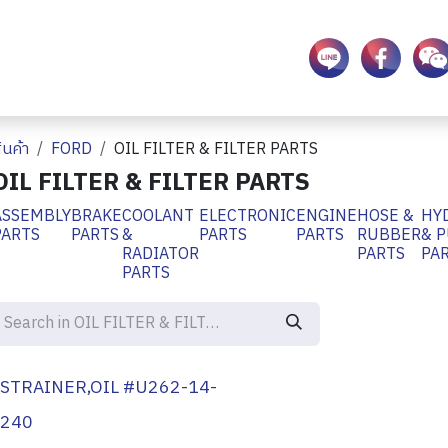
ร้านค้า
ติดต่อเรา
บทความข่าวสาร
ินค้า
FORD
OIL FILTER & FILTER PARTS
OIL FILTER & FILTER PARTS
ASSEMBLY
BRAKE
COOLANT
ELECTRONIC
ENGINE
HOSE &
HY
PARTS
PARTS
&
PARTS
PARTS
RUBBER
& 
RADIATOR
PARTS
PA
PARTS
STRAINER,OIL #U262-14-
240