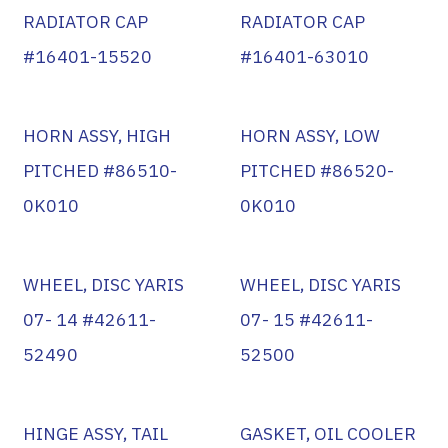
RADIATOR CAP
RADIATOR CAP
#16401-15520
#16401-63010
HORN ASSY, HIGH
HORN ASSY, LOW
PITCHED #86510-
PITCHED #86520-
0K010
0K010
WHEEL, DISC YARIS
WHEEL, DISC YARIS
07- 14 #42611-
07- 15 #42611-
52490
52500
HINGE ASSY, TAIL
GASKET, OIL COOLER