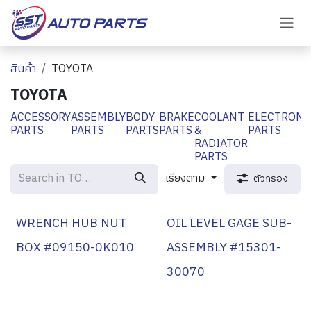
Skip to Content
สินค้า
TOYOTA
TOYOTA
ACCESSORY
ASSEMBLY
BODY
BRAKE
COOLANT
ELECTRONI
PARTS
PARTS
PARTS
PARTS
&
PARTS
RADIATOR
PARTS
เรียงตาม
ตัวกรอง
WRENCH HUB NUT
OIL LEVEL GAGE SUB-
BOX #09150-0K010
ASSEMBLY #15301-
30070