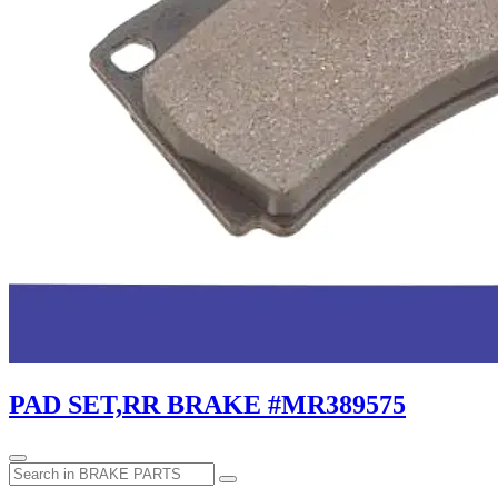
PAD SET,RR BRAKE #MR389575