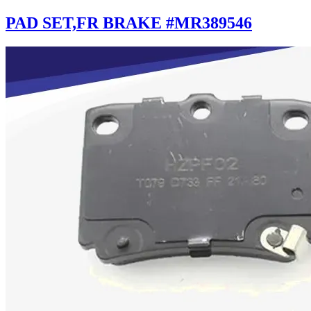
PAD SET,FR BRAKE #MR389546